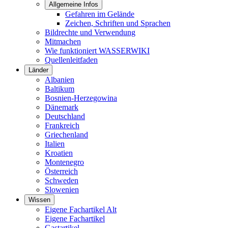
Allgemeine Infos
Gefahren im Gelände
Zeichen, Schriften und Sprachen
Bildrechte und Verwendung
Mitmachen
Wie funktioniert WASSERWIKI
Quellenleitfaden
Länder
Albanien
Baltikum
Bosnien-Herzegowina
Dänemark
Deutschland
Frankreich
Griechenland
Italien
Kroatien
Montenegro
Österreich
Schweden
Slowenien
Wissen
Eigene Fachartikel Alt
Eigene Fachartikel
Gastartikel