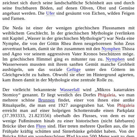
zeichnet sich durch seine landschaftliche Schönheit aus und durch
seine fruchtbaren Böden, auf denen Oliven, Obst und Gemüse
angebaut werden. Die
Ufer
sind gesäumt von Eichen, wilden Feigen
und Farnen.
Die Neda ist einer der wenigen griechischen Flussnamen mit
weiblichem Geschlecht. In der griechischen Mythologie (verlinken
mit Kapitel „Wasser in der griechischen Mythologie“) war Neda eine
Nymphe, die von der Göttin Rhea ihren neugeborenen Sohn Zeus
anvertraut bekam, damit sie ihn zusammen mit den
Nymphen
Thisoa
und Agno vor seinem aggressiven Vater Kronos beschützen möge.
Im griechischen Himmel ging es mitunter rau zu.
Nymphen
und
Wasserwesen mussten mit ihrem sanften Gemüt manche Grobheit
ausbügeln, um das soziale
Gefüge
unter den Göttern im
Gleichgewicht zu halten. Obwohl sie eher im Hintergrund agierten,
kam ihnen damit in der Mythologie eine zentrale Rolle zu.
Der vielleicht bekannteste
Wasserfall
wird „Mikros katarraktes
Stomioy“ genannt. Er liegt westlich des Dorfes
Phigaleia
, wo man
mehrere schöne
Brunnen
findet, einer von ihnen eine antike
Ritualquelle, die man erst 1927 ausgegraben hat. Von
Phigaleia
erreicht man auf einer holprigen Schotterstraße einen Parkplatz
(37.393333, 21.823556) oberhalb des Flusses, von dem es nur
wenige Fußminuten hinab zu einer historischen (nicht fahrbaren)
Brücke über den
Fluss
sind. Hier treten mehrere Quellen aus, die im
Frühjahr kräftig schütten und Sinterbänke gebildet haben. Von der
Brücke führt ein wunderschöner Pfad knapp 500 Meter weit zu dem