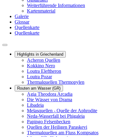
Weiterführende Informationen
Kartenmaterial
Galerie
Glossar
Quellenkarte
Quellenkarte
Highlights in Griechenland
Acheron Quellen
Kokkino Nero
Loutra Eleftheron
Loutra Pozar
Thermalquellen Thermopylen
Routen am Wasser (GR)
Agia Theodora Arcadia
Die Wässer von Drama
Libadeia
Melasquellen - Quelle der Aphrodite
Neda-Wasserfall bei Phigaleia
Papingo Felsenbecken
Quellen der Heiligen Paraskevi
Thermalquellen am Fluss Kompsatos