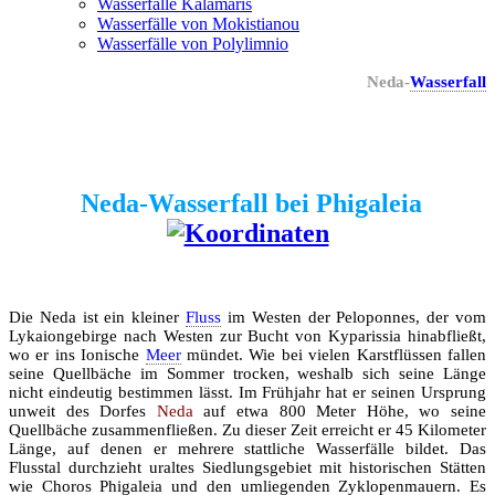
Wasserfälle Kalamaris
Wasserfälle von Mokistianou
Wasserfälle von Polylimnio
Neda-
Wasserfall
Neda-Wasserfall bei Phigaleia
Die Neda ist ein kleiner
Fluss
im Westen der Peloponnes, der vom
Lykaiongebirge nach Westen zur Bucht von Kyparissia hinabfließt,
wo er ins Ionische
Meer
mündet. Wie bei vielen Karstflüssen fallen
seine Quellbäche im Sommer trocken, weshalb sich seine Länge
nicht eindeutig bestimmen lässt. Im Frühjahr hat er seinen Ursprung
unweit des Dorfes
Neda
auf etwa 800 Meter Höhe, wo seine
Quellbäche zusammenfließen. Zu dieser Zeit erreicht er 45 Kilometer
Länge, auf denen er mehrere stattliche Wasserfälle bildet. Das
Flusstal durchzieht uraltes Siedlungsgebiet mit historischen Stätten
wie Choros Phigaleia und den umliegenden Zyklopenmauern. Es