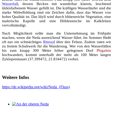
Wasserfall
, dessen Becken mit wunderbar klarem, leuchtend
türkisfarbenem Wasser gefüllt ist. Die kräftigen Wasserläufer und die
starke Wirbelbildung sind ein Zeichen dafür, dass das Wasser von
hoher Qualität ist. Das Idyll wird durch blütenreiche Vegetation, eine
malerische Kapelle und eine Höhlennische im Kalkfelsen
vervollständigt.
Nach Möglichkeit sollte man die Unternehmung im Frühjahr
machen, wenn die Neda ausreichend Wasser führt. Im Sommer fließt
oft nur ein schmächtiges
Rinnsal
über den Felsen. Zudem raten wir
zu festem Schuhwerk für die Wanderung. Wer von den Wasserfällen
bis zum knapp 300 Meter höher gelegenen
Dorf
Phigaleia
hochwandert, kommt unterhalb der mehr als 100 Meter langen
Zyklopenmauer (37.399472, 21.834472) vorbei.
Weitere Infos
https://de.wikipedia.org/wiki/Neda_(Fluss)