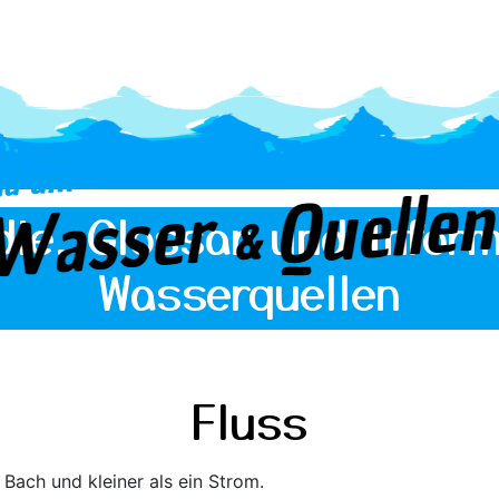
die, Glossar und Inform
Wasserquellen
Fluss
 Bach und kleiner als ein Strom.