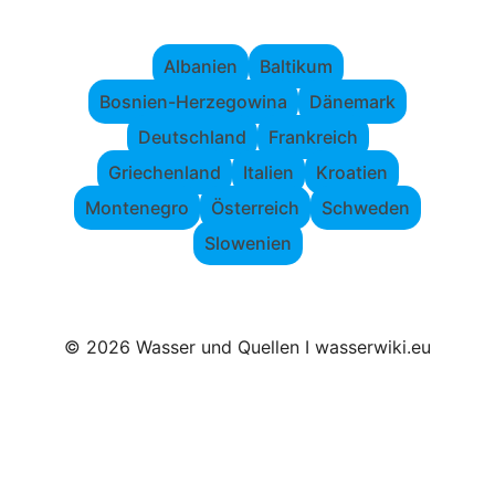
Albanien
Baltikum
Bosnien-Herzegowina
Dänemark
Deutschland
Frankreich
Griechenland
Italien
Kroatien
Montenegro
Österreich
Schweden
Slowenien
© 2026 Wasser und Quellen I wasserwiki.eu