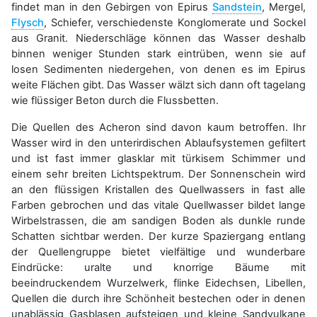
findet man in den Gebirgen von Epirus
Sandstein
, Mergel,
Flysch
, Schiefer, verschiedenste Konglomerate und Sockel
aus Granit. Niederschläge können das Wasser deshalb
binnen weniger Stunden stark eintrüben, wenn sie auf
losen Sedimenten niedergehen, von denen es im Epirus
weite Flächen gibt. Das Wasser wälzt sich dann oft tagelang
wie flüssiger Beton durch die Flussbetten.
Die Quellen des Acheron sind davon kaum betroffen. Ihr
Wasser wird in den unterirdischen Ablaufsystemen gefiltert
und ist fast immer glasklar mit türkisem Schimmer und
einem sehr breiten Lichtspektrum. Der Sonnenschein wird
an den flüssigen Kristallen des Quellwassers in fast alle
Farben gebrochen und das vitale Quellwasser bildet lange
Wirbelstrassen, die am sandigen Boden als dunkle runde
Schatten sichtbar werden. Der kurze Spaziergang entlang
der Quellengruppe bietet vielfältige und wunderbare
Eindrücke: uralte und knorrige Bäume mit
beeindruckendem Wurzelwerk, flinke Eidechsen, Libellen,
Quellen die durch ihre Schönheit bestechen oder in denen
unablässig Gasblasen aufsteigen und kleine Sandvulkane