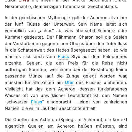
Stadt
Efyra
mit ihrem in der Antike berühmten Orakel
Nekromantio, dem einzigen Totenorakel Griechenlands.
In der griechischen Mythologie galt der Acheron als einer
der fünf Flüsse der Unterwelt. Sein Name leitet sich
vermutlich von „achos“ ab, was übersetzt Schmerz oder
Kummer gedeutet. Der Fährmann Charon soll die Seelen
der Verstorbenen gegen einen Obolus über den Totenfluss
in die Schattenwelt des Hades übergesetzt haben, so wie
man es sich auch vom
Fluss
Styx auf dem Peloponnes
erzählte. Seelen, die den Preis für die Reise nicht
aufbringen konnten, weil ihnen bei der Bestattung keine
passende Münze auf die Zunge gelegt worden war,
mussten für alle Zeiten am
Ufer
des Flusses umherirren.
Vielleicht hat das dem Acheron, dessen türkisfarbenes
Wasser oft von unwirklicher Leuchtkraft ist, den Namen
„schwarzer
Fluss
“ eingebracht - einer von zahlreichen
Namen, die er im Lauf der Geschichte erhielt.
Die Quellen des Acheron (Springs of Acheron), die korrekt
eigentlich Quellen am Acheron heißen müssten, sind