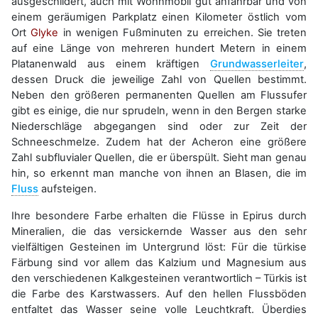
ausgeschildert, auch mit Wohnmobil gut anfahrbar und von
einem geräumigen Parkplatz einen Kilometer östlich vom
Ort
Glyke
in wenigen Fußminuten zu erreichen. Sie treten
auf eine Länge von mehreren hundert Metern in einem
Platanenwald aus einem kräftigen
Grundwasserleiter
,
dessen Druck die jeweilige Zahl von Quellen bestimmt.
Neben den größeren permanenten Quellen am Flussufer
gibt es einige, die nur sprudeln, wenn in den Bergen starke
Niederschläge abgegangen sind oder zur Zeit der
Schneeschmelze. Zudem hat der Acheron eine größere
Zahl subfluvialer Quellen, die er überspült. Sieht man genau
hin, so erkennt man manche von ihnen an Blasen, die im
Fluss
aufsteigen.
Ihre besondere Farbe erhalten die Flüsse in Epirus durch
Mineralien, die das versickernde Wasser aus den sehr
vielfältigen Gesteinen im Untergrund löst: Für die türkise
Färbung sind vor allem das Kalzium und Magnesium aus
den verschiedenen Kalkgesteinen verantwortlich – Türkis ist
die Farbe des Karstwassers. Auf den hellen Flussböden
entfaltet das Wasser seine volle Leuchtkraft. Überdies