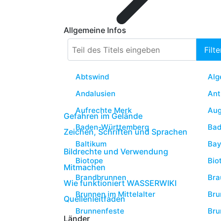
Allgemeine Infos
Teil des Titels eingeben
Filte
Abtswind
Alg
Andalusien
Ant
Aufrechte Merk
Aug
Gefahren im Gelände
Baden-Württemberg
Bad
Zeichen, Schriften und Sprachen
Baltikum
Bay
Bildrechte und Verwendung
Biotope
Bio
Mitmachen
Brandbrunnen
Bra
Wie funktioniert WASSERWIKI
Brunnen im Mittelalter
Bru
Quellenleitfaden
Brunnenfeste
Bru
Länder