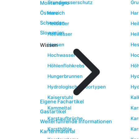
Grundwasserschutz
Gru
Montenegro
Österreich
Harz
Har
Schweden
Heilbäder
Hei
Slowenien
Heilwässer
Hei
Hessen
Hes
Wissen
Hochwasser
Hoc
Höhlenflohkrebs
Höh
Hungerbrunnen
Hyd
Hydrologische Moortypen
Hyd
Kaiserstuhl
Kal
Eigene Fachartikel
Kammeltal
Kar
Gastartikel
Karstaufbrüche
Kar
Weiterführende Informationen
Karsthöhle
Kar
Kartenmaterial