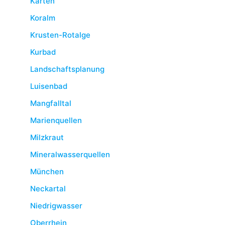
Karten
Koralm
Krusten-Rotalge
Kurbad
Landschaftsplanung
Luisenbad
Mangfalltal
Marienquellen
Milzkraut
Mineralwasserquellen
München
Neckartal
Niedrigwasser
Oberrhein