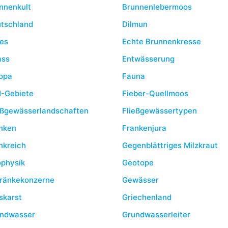
nnenkult
Brunnenlebermoos
tschland
Dilmun
es
Echte Brunnenkresse
ass
Entwässerung
opa
Fauna
-Gebiete
Fieber-Quellmoos
eßgewässerlandschaften
Fließgewässertypen
nken
Frankenjura
nkreich
Gegenblättriges Milzkraut
physik
Geotope
ränkekonzerne
Gewässer
skarst
Griechenland
ndwasser
Grundwasserleiter