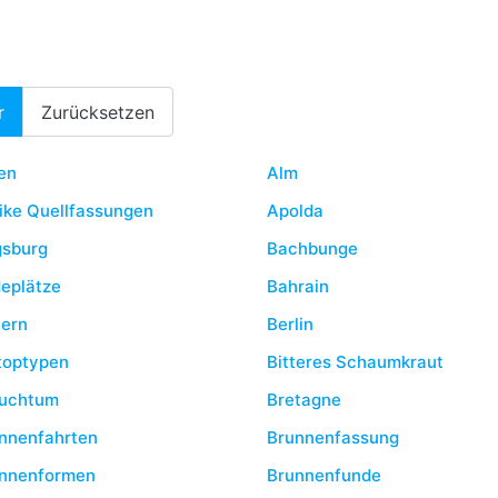
Information
r
Zurücksetzen
en
Alm
ike Quellfassungen
Apolda
sburg
Bachbunge
eplätze
Bahrain
ern
Berlin
toptypen
Bitteres Schaumkraut
uchtum
Bretagne
nnenfahrten
Brunnenfassung
nnenformen
Brunnenfunde