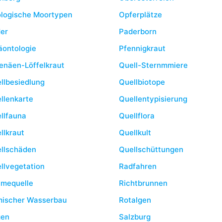
logische Moortypen
Opferplätze
er
Paderborn
äontologie
Pfennigkraut
enäen-Löffelkraut
Quell-Sternmmiere
llbesiedlung
Quellbiotope
llenkarte
Quellentypisierung
llfauna
Quellflora
llkraut
Quellkult
llschäden
Quellschüttungen
llvegetation
Radfahren
mequelle
Richtbrunnen
ischer Wasserbau
Rotalgen
gen
Salzburg