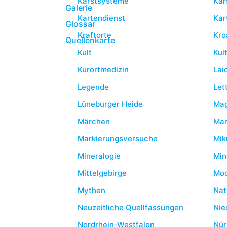
Karstsysteme
Kar
Galerie
Kartendienst
Kar
Glossar
Kraftorte
Kro
Quellenkarte
Kult
Kul
Kurortmedizin
Lai
Legende
Let
Lüneburger Heide
Mag
Märchen
Mar
Markierungsversuche
Mik
Mineralogie
Min
Mittelgebirge
Mo
Mythen
Nat
Neuzeitliche Quellfassungen
Nie
Nordrhein-Westfalen
Nür