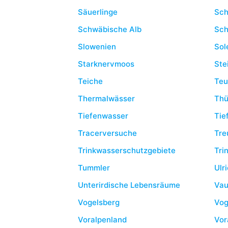
Säuerlinge
Sch
Schwäbische Alb
Sch
Slowenien
Sol
Starknervmoos
Ste
Teiche
Teu
Thermalwässer
Thü
Tiefenwasser
Tie
Tracerversuche
Tre
Trinkwasserschutzgebiete
Tri
Tummler
Ulr
Unterirdische Lebensräume
Vau
Vogelsberg
Vog
Voralpenland
Vor