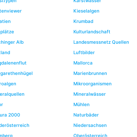
sttypen
Karstwasser
tenviewer
Kieselalgen
atien
Krumbad
tplätze
Kulturlandschaft
chinger Alb
Landesmessnetz Quellen
tland
Luftbilder
dalenenflut
Mallorca
garethenhügel
Marienbrunnen
roalgen
Mikroorganismen
eralquellen
Mineralwässer
or
Mühlen
ura 2000
Naturbäder
derösterreich
Niedersachsen
nberg
Oberösterreich