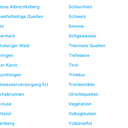
loss Albrechtsberg
Schluchten
wefelhaltige Quellen
Schweiz
en
Somme
iermark
Stillgewässer
toburger Wald
Thermale Quellen
ringen
Tiefebene
fer Karst
Tirol
uchtlingen
Trinkkur
nkwasserversorgung EU
Trockentäler
ichsbrunnen
Ulrichsquellen
cluse
Vegetation
tland
Volksglauben
arlberg
Vulkaneifel