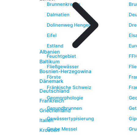
Brunnenkresse
Bru
Dalmatien
Deu
Dolinenweg Hengen
Dre
Eifel
Els
Estland
Eur
Albanien
Feuchtgebiet
FFH
Baltikum
Fließgewässer
Fli
Bosnien-Herzegowina
Förste
Fra
Dänemark
Fränkische Schweiz
Fra
Deutschland
Geomorphologie
Geo
Frankreich
Gesundbrunnen
Get
Griechenland
Gewässertypisierung
Gip
Italien
Grube Messel
Gru
Kroatien