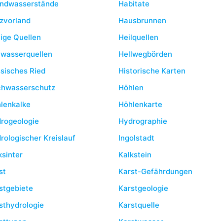
ndwasserstände
Habitate
zvorland
Hausbrunnen
lige Quellen
Heilquellen
lwasserquellen
Hellwegbörden
sisches Ried
Historische Karten
hwasserschutz
Höhlen
lenkalke
Höhlenkarte
rogeologie
Hydrographie
rologischer Kreislauf
Ingolstadt
ksinter
Kalkstein
st
Karst-Gefährdungen
stgebiete
Karstgeologie
sthydrologie
Karstquelle