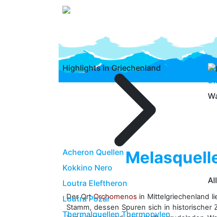
Highlights in Griechenland
St
Wa
Acheron Quellen
Melasquelle
Kokkino Nero
Al
Loutra Eleftheron
Der Ort
Orchomenos
in Mittelgriechenland 
Loutra Pozar
Stamm, dessen Spuren sich in historischer 
Thermalquellen Thermopylen