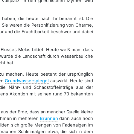
Kultplatz. In den griechischen Mythen wird
t haben, die heute nach ihr benannt ist. Die
. Sie waren die Personifizierung von Charme,
ur und die Fruchtbarkeit beschwor und dabei
s Flusses Melas bildet. Heute weiß man, dass
 wurde die Landschaft durch wasserbauliche
cht hat.
 zu machen. Heute besteht der ursprünglich
den
Grundwasserspiegel
auswirkt. Heute sind
ie Nähr- und Schadstoffeinträge aus der
kens Akontion mit seinen rund 70 bekannten
 aus der Erde, dass an mancher Quelle kleine
tnahmen in mehreren
Brunnen
dann auch noch
bilden sich große Mengen von Fadenalgen im
braunen Schleimalgen etwa, die sich in dem