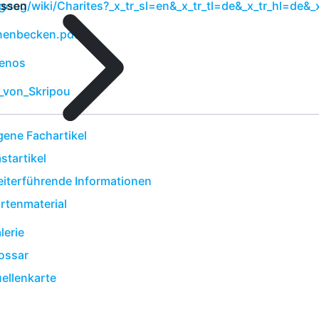
ssen
.goog/wiki/Charites?_x_tr_sl=en&_x_tr_tl=de&_x_tr_hl=de&_
nnenbecken.pdf
menos
a_von_Skripou
gene Fachartikel
startikel
iterführende Informationen
rtenmaterial
lerie
ossar
ellenkarte