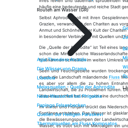
ihres reinen und dauerhaft sprudelnden Wa
häufig eine bedeutende und reiche Stadt gen
Routen am Wasser (GR)
Selbst Aphrodite soll mit ihren Gespielinne
Grazien, verwandt mit den Chariten aus vorg
Ge
Anmut und Schönheit. Der Kult der Chariten
in besonderer Verbindung mit Quellen und F
Ze
Die „Quelle der Aphrodite“ ist Teil eines l
Bi
schon die Minyer solche Wasserlandschafte
Mi
Agia Theodora Arcadia
Maßnahmen schließlich im weiten Umkreis un
Wi
Die Wässer von Drama
Seen und Feuchtgebiete wurden trockengele
Qu
durch die Landschaft mäandernde
Fluss
Mel
Libadeia
es aber vor allem die zu hohen Entnahm
Melasquellen - Quelle der Aphrodite
Lä
Landwirtschaft, die zu Problemen führen. 
Neda-Wasserfall bei Phigaleia
Wasseraustritten hat nur noch eine durchschn
Papingo Felsenbecken
Im Winter und Frühjahr drückt das Niedersch
Fontänen entstehen. Das Wasser ist glaskla
Quellen der Heiligen Paraskevi
die Bewässerungspumpen der Landwirtschaft
Thermalquellen am Fluss Kompsatos
Wasser, es trübt sich mit Mikroalgen ein 