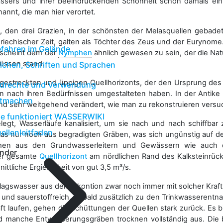
ssers und ihrer beeindruckenden Schönheit schon damals ein 
annt, die man hier verortet.
n, den drei Grazien, in der schönsten der Melasquellen gebade
riechischer Zeit, galten als Töchter des Zeus und der Eurynome
fahren im Gelände
 scheint dem der
Nymphen
ähnlich gewesen zu sein, der die Nat
lüssen stand.
ichen, Schriften und Sprachen
anggestreckten und üppigen Quellhorizonts, der den Ursprung de
ldrechte und Verwendung
n nach ihren Bedürfnissen umgestalteten haben. In der Antike
tmachen
d sehr weitgehend verändert, wie man zu rekonstruieren versu
e funktioniert WASSERWIKI
gt, Wasserläufe kanalisiert, um sie nach und nach schiffbar
ellenleitfaden
as nur noch aus begradigten Gräben, was sich ungünstig auf 
en aus den Grundwasserleitern und Gewässern wie auch d
nder
Der gesamte
Quellhorizont
am nördlichen Rand des Kalksteinrüc
ittliche Ergiebigkeit von gut 3,5 m³/s.
lagswasser aus dem Akontion zwar noch immer mit solcher Kraft
r und sauerstoffreich. Sobald zusätzlich zu den Trinkwasseren
 laufen, gehen die Schüttungen der Quellen stark zurück. Es 
und manche Entwässerungsgräben trocknen vollständig aus. Die 