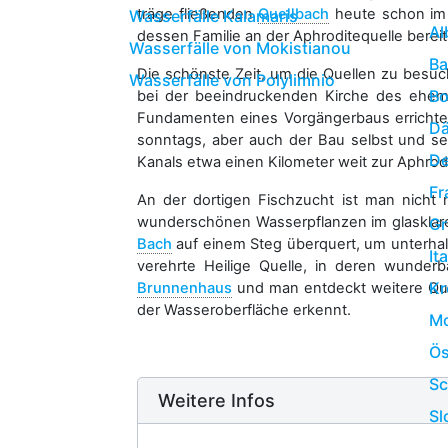
träge fließenden
Quellbach
heute schon im F
Wasserfälle Kalamaris
Al
dessen Familie an der Aphroditequelle bereit
Wasserfälle von Mokistianou
Ba
Die schönste Zeit, um die Quellen zu besuch
Wasserfälle von Polylimnio
Bo
bei der beeindruckenden Kirche des ehema
Fundamenten eines Vorgängerbaus errichtet 
D
sonntags, aber auch der Bau selbst und se
De
Kanals etwa einen Kilometer weit zur Aphrod
Fr
An der dortigen Fischzucht ist man nich
wunderschönen Wasserpflanzen im glasklaren
Gr
Bach
auf einem Steg überquert, um unterhal
It
verehrte Heilige Quelle, in deren wunder
Kr
Brunnenhaus
und man entdeckt weitere Quel
der Wasseroberfläche erkennt.
Mo
Ös
S
Weitere Infos
Sl