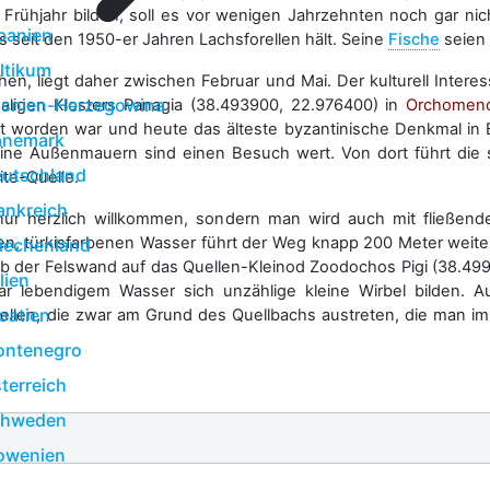
rühjahr bilden, soll es vor wenigen Jahrzehnten noch gar nic
banien
s seit den 1950-er Jahren Lachsforellen hält. Seine
Fische
seien
ltikum
en, liegt daher zwischen Februar und Mai. Der kulturell Inter
snien-Herzegowina
ligen Klosters Panagia (38.493900, 22.976400) in
Orchomen
worden war und heute das älteste byzantinische Denkmal in Böot
änemark
ine Außenmauern sind einen Besuch wert. Von dort führt die sc
utschland
ite-Quelle.
ankreich
t nur herzlich willkommen, sondern man wird auch mit flie
, türkisfarbenen Wasser führt der Weg knapp 200 Meter weiter 
iechenland
b der Felswand auf das Quellen-Kleinod Zoodochos Pigi (38.49
alien
bar lebendigem Wasser sich unzählige kleine Wirbel bilden. A
oatien
len, die zwar am Grund des Quellbachs austreten, die man im 
ntenegro
terreich
chweden
owenien