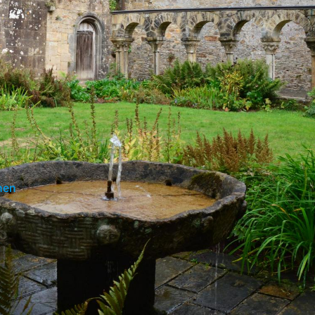
hen
I