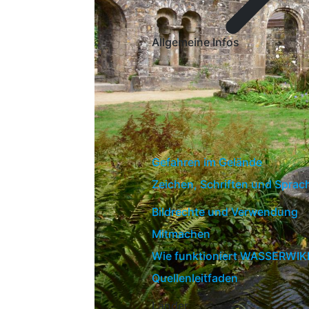
Allgemeine Infos
Gefahren im Gelände
Zeichen, Schriften und Sprac
Bildrechte und Verwendung
Mitmachen
Wie funktioniert WASSERWIK
Quellenleitfaden
Länder