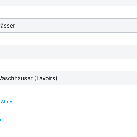
wässer
Waschhäuser (Lavoirs)
n