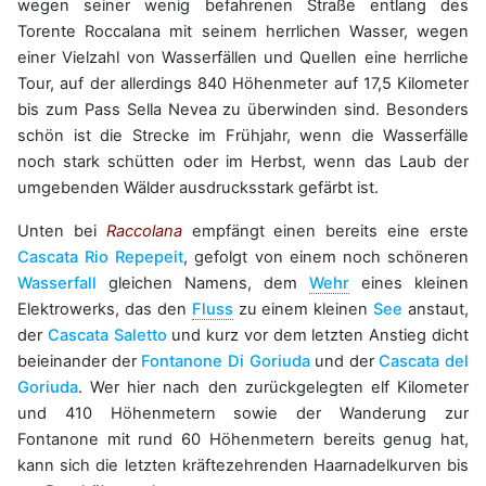
wegen seiner wenig befahrenen Straße entlang des
Torente Roccalana mit seinem herrlichen Wasser, wegen
einer Vielzahl von Wasserfällen und Quellen eine herrliche
Tour, auf der allerdings 840 Höhenmeter auf 17,5 Kilometer
bis zum Pass Sella Nevea zu überwinden sind. Besonders
schön ist die Strecke im Frühjahr, wenn die Wasserfälle
noch stark schütten oder im Herbst, wenn das Laub der
umgebenden Wälder ausdrucksstark gefärbt ist.
Unten bei
Raccolana
empfängt einen bereits eine erste
Cascata Rio Repepeit
, gefolgt von einem noch schöneren
Wasserfall
gleichen Namens, dem
Wehr
eines kleinen
Elektrowerks, das den
Fluss
zu einem kleinen
See
anstaut,
der
Cascata Saletto
und kurz vor dem letzten Anstieg dicht
beieinander der
Fontanone Di Goriuda
und der
Cascata del
Goriuda
. Wer hier nach den zurückgelegten elf Kilometer
und 410 Höhenmetern sowie der Wanderung zur
Fontanone mit rund 60 Höhenmetern bereits genug hat,
kann sich die letzten kräftezehrenden Haarnadelkurven bis