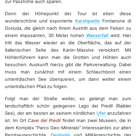
zur Passhöhe auch sparen.
Denn der Höhepunkt der Tour ist eben diese
wunderschöne und exponierte
Karstquelle
Fontanone di
Goriuda, die gleich nach ihrem Austritt aus dem Felsen zu
einem imposanten, 30 Meter hohen
Wasserfall
wird: Hier
tritt das Wasser wieder an die Oberfläche, das auf der
italienischen Seite des Kanin-Massivs versickert. Mit
Höhlenführern kann man die Grotten und Höhlen auch
besuchen. Auskunft hierzu gibt die Parkverwaltung. Dabei
muss man zunächst mit einem Schlauchboot einen
unterirdischen See überqueren, um dann weiter einem
unterirdischen Pfad zu folgen.
Folgt man der Straße weiter, so gelangt man zum
landschaftlich schön gelegenen Lago del Predil (Raibler
See), der am besten an seinem nördlichen
Ufer
anzufahren
ist. Im Ort
Cave
del Predil
findet man zwei Museen, die in
dem Komplex "Parco Geo-Mineraio" Interessantes zur alten
Bergbaugeschichte,
Geologie
und Militärgeschichte der