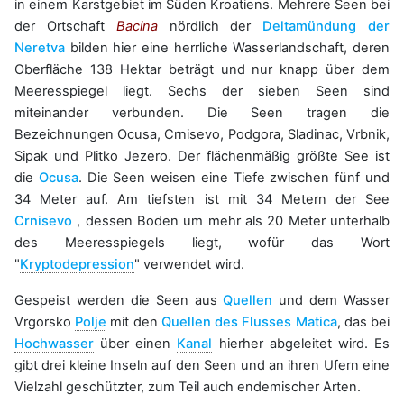
in einem Karstgebiet im Süden Kroatiens. Mehrere Seen bei
der Ortschaft
Bacina
nördlich der
Deltamündung der
Neretva
bilden hier eine herrliche Wasserlandschaft, deren
Oberfläche 138 Hektar beträgt und nur knapp über dem
Meeresspiegel liegt. Sechs der sieben Seen sind
miteinander verbunden. Die Seen tragen die
Bezeichnungen Ocusa, Crnisevo, Podgora, Sladinac, Vrbnik,
Sipak und Plitko Jezero. Der flächenmäßig größte See ist
die
Ocusa
. Die Seen weisen eine Tiefe zwischen fünf und
34 Meter auf. Am tiefsten ist mit 34 Metern der See
Crnisevo
, dessen Boden um mehr als 20 Meter unterhalb
des Meeresspiegels liegt, wofür das Wort
"
Kryptodepression
" verwendet wird.
Gespeist werden die Seen aus
Quellen
und dem Wasser
Vrgorsko
Polje
mit den
Quellen des Flusses Matica
, das bei
Hochwasser
über einen
Kanal
hierher abgeleitet wird. Es
gibt drei kleine Inseln auf den Seen und an ihren Ufern eine
Vielzahl geschützter, zum Teil auch endemischer Arten.