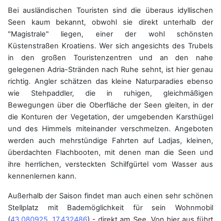
Bei ausländischen Touristen sind die überaus idyllischen
Seen kaum bekannt, obwohl sie direkt unterhalb der
"Magistrale" liegen, einer der wohl schönsten
Küstenstraßen Kroatiens. Wer sich angesichts des Trubels
in den großen Touristenzentren und an den nahe
gelegenen Adria-Stränden nach Ruhe sehnt, ist hier genau
richtig. Angler schätzen das kleine Naturparadies ebenso
wie Stehpaddler, die in ruhigen, gleichmäßigen
Bewegungen über die Oberfläche der Seen gleiten, in der
die Konturen der Vegetation, der umgebenden Karsthügel
und des Himmels miteinander verschmelzen. Angeboten
werden auch mehrstündige Fahrten auf Ladjas, kleinen,
überdachten Flachbooten, mit denen man die Seen und
ihre herrlichen, versteckten Schilfgürtel vom Wasser aus
kennenlernen kann.
Außerhalb der Saison findet man auch einen sehr schönen
Stellplatz mit Bademöglichkeit für sein Wohnmobil
(
43.080925, 17.432486
) - direkt am See. Von hier aus führt