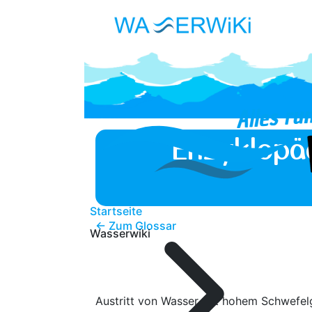
Enzyklopä
Startseite
← Zum Glossar
Wasserwiki
Austritt von Wasser mit hohem Schwefelg